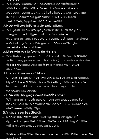
We verzamelen en bewaren verschillende
soorten informatie over u wanneer u een
account aanmaakt, tickets koopt, contact met
ons opneemt en gebruikmaakt van onze
websites, apps en sociale media.
Hoe wij uw informatie gebruiken.
Wij gebruiken uw gegevens om u te helpen
toegang te krijgen tot uw favoriete
evenementen, nieuws en aanbiedingen te delen,
marketing te verzorgen en aan wettelijke
vereisten te voldoen.
Met wie we informatie delen.
We delen gegevens met Event Partners (zoals
artiesten, promotors, locaties) en andere derden
die betrokken zijn bij het leveren van onze
diensten.
Uw keuzes en rechten.
U kunt bepalen hoe wij uw gegevens gebruiken,
bijvoorbeeld door uw marketingvoorkeuren te
beheren of bezwaar te maken tegen de
verwerking ervan.
Hoe wij uw gegevens beschermen.
Wij nemen maatregelen om uw gegevens te
beveiligen en verwijderen ze veilig wanneer ze
niet meer nodig zijn.
Vragen en feedback.
Neem contact met ons op als u vragen of
opmerkingen hebt over deze verklaring of hoe
wij met uw gegevens omgaan.
Welke informatie hebben we en waar halen we die
vandaan?