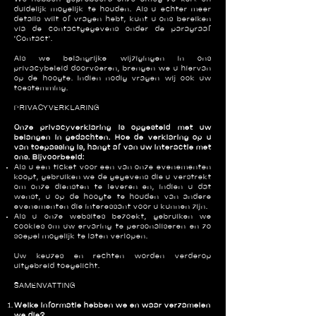
duidelijk mogelijk te houden. Als u echter meer
details wilt of vragen hebt, kunt u ons bereiken
via de contactgegevens onder de paragraaf
'Contact'.
Als we belangrijke wijzigingen in ons
privacybeleid doorvoeren, brengen we u hiervan
op de hoogte. Indien nodig vragen wij ook uw
toestemming.
PRIVACYVERKLARING
Onze privacyverklaring is opgesteld met uw
belangen in gedachten. Hoe de verklaring op u
van toepassing is, hangt af van uw interactie met
ons. Bijvoorbeeld:
Als u een ticket voor een van onze evenementen
koopt, gebruiken we de gegevens die u verstrekt
om onze diensten te leveren en, indien u dat
wenst, u op de hoogte te houden van andere
evenementen die interessant voor u kunnen zijn.
Als u onze websites bezoekt, gebruiken we
cookies om uw ervaring te personaliseren en zo
soepel mogelijk te laten verlopen.
Uw keuzes en rechten worden verderop
uitgebreid toegelicht.
SAMENVATTING
Welke informatie hebben we en waar verzamelen
we die?