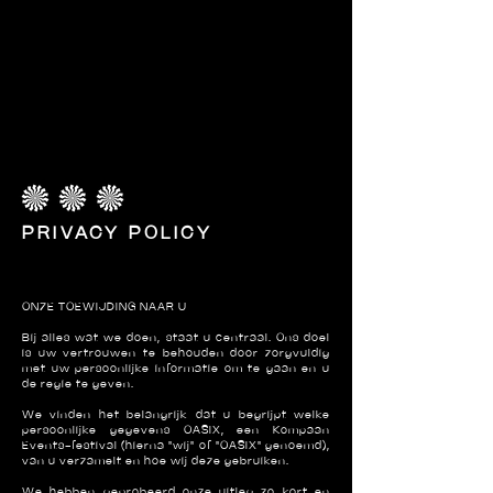
PRIVACY POLICY
ONZE TOEWIJDING NAAR U
Bij alles wat we doen, staat u centraal. Ons doel
is uw vertrouwen te behouden door zorgvuldig
met uw persoonlijke informatie om te gaan en u
de regie te geven.
We vinden het belangrijk dat u begrijpt welke
persoonlijke gegevens OASIX, een Kompaan
Events-festival (hierna "wij" of "OASIX" genoemd),
van u verzamelt en hoe wij deze gebruiken.
We hebben geprobeerd onze uitleg zo kort en