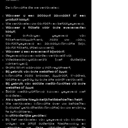
De informatie die we verzamelen:
Wanneer u een account aanmaakt of een
product koopt:
We verzamelen uw contact- en betaalgegevens.
Wanneer u tickets voor onze evenementen
koopt:
We ontvangen gegevens van
ticketverkooppartners, zoals uw naam,
contactgegevens en aankoopinformatie (bijv.
aantal tickets, stoelnummers).
Wanneer u een evenement bijwoont:
Gegevens kunnen worden verzameld via:
Videobewakingscamera’s (met duidelijke
markeringen);
Gratis Wi-Fi waarvoor u zich registreert;
Bij gebruik van onze websites of apps:
Informatie zoals browser, apparaat, IP-adres,
locatie en gedrag op onze site wordt verzameld.
Bij gebruik van sociale media-functies via onze
websites of apps:
Social media-platforms kunnen gegevens met
ons delen.
Als u speciale toegankelijkheidsbehoeften hebt:
We verzamelen informatie over uw behoeften
(inclusief gezondheidsinformatie) om uw ervaring
te optimaliseren.
In uitzonderlijke gevallen:
Bij het verzamelen van gegevens van kinderen
vragen we altijd ouderlijke toestemming en
gebruiken we deze uitsluitend voor de