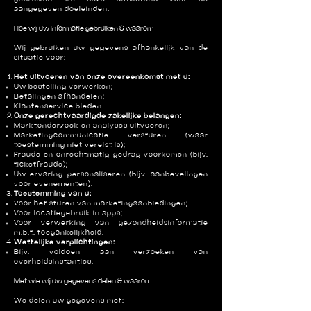
aangegeven doeleinden.
Hoe wij uw informatie gebruiken & waarom
Wij gebruiken uw gegevens afhankelijk van de
situatie voor:
Het uitvoeren van onze overeenkomst met u:
Uw bestelling verwerken;
Betalingen afhandelen;
Klantenservice bieden.
Onze gerechtvaardigde zakelijke belangen:
Marktonderzoek en analyses uitvoeren;
Marketingcommunicatie versturen (waar
toestemming niet vereist is);
Fraude en onrechtmatig gedrag voorkomen (bijv.
ticketfraude);
Uw ervaring personaliseren (bijv. aanbevelingen
voor evenementen).
Toestemming van u:
Voor het sturen van marketingaanbiedingen;
Voor locatiegebruik in apps;
Voor verwerking van gezondheidsinformatie
m.b.t. toegankelijkheid.
Wettelijke verplichtingen:
Bijv. voldoen aan verzoeken van
overheidsinstanties.
Met wie wij uw gegevens delen & waarom
We delen uw gegevens met: